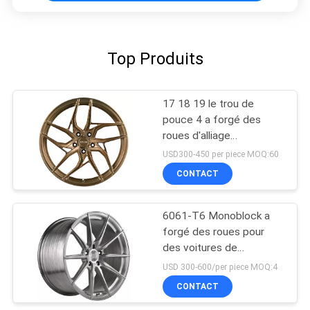
Top Produits
17 18 19 le trou de
pouce 4 a forgé des
roues d'alliage
d'aluminium
USD300-450 per piece MOQ:60
CONTACT
6061-T6 Monoblock a
forgé des roues pour
des voitures de
performances
USD 300-600/per piece MOQ:4
CONTACT