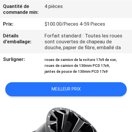
Quantité de
4 pièces
commande min:
CONTRÔLE
DE
Prix:
$100.00/Pieces 4-59 Pieces
QUALITÉ
Détails
Forfait standard : Toutes les roues
d'emballage:
sont couvertes de chapeau de
douche, papier de fibre, emballé da
CONTACTEZ-
Surligner:
,
roues de camion de la voiture 17x9 de suv
NOUS
,
roues de camion de 130mm PCD 17x9
jantes de pouce de 130mm PCD 17x9
DEMANDEZ
MEILLEUR PRIX
UNE
CITATION
PLAN
DU