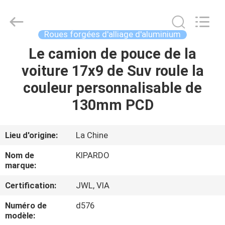
2026
Shanghai
Rimax
Industry
Co.,Ltd.
Roues forgées d'alliage d'aluminium
All
Rights
Reserved.
Le camion de pouce de la
MAISON
voiture 17x9 de Suv roule la
PRODUITS
couleur personnalisable de
130mm PCD
AU
SUJET
Lieu d'origine:
La Chine
DE
Nom de
KIPARDO
NOUS
marque:
Certification:
JWL, VIA
VISITE
Numéro de
d576
D'USINE
modèle: