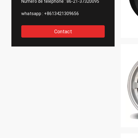
Numéro de téléphone :
86-21-37320095
whatsapp :
+8613421309656
Contact