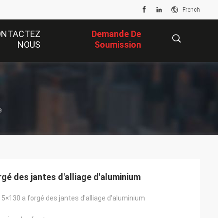
French
ONTACTEZ
Demande De
NOUS
Soumission
描
e
述
gé des jantes d'alliage d'aluminium
5×130 a forgé des jantes d'alliage d'aluminium