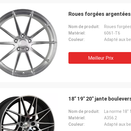
Roues forgées argentées b
Nom de produit:
Roues forgées
Matériel:
6061-T6
Couleur:
Adapté aux be
Meilleur Prix
Lucas Mendes
mpressionnante, bonne qualité et
tion gentille. merci de votre
e et service rapides
18" 19" 20" jante boulever
Nom de produit:
Matériel:
A356.2
Couleur:
Adapté aux be