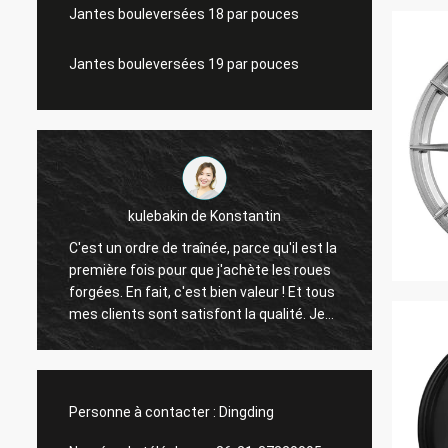
Jantes bouleversées 18 par pouces
Jantes bouleversées 19 par pouces
kulebakin de Konstantin
C'est un ordre de traînée, parce qu'il est la
roue i
première fois pour que j'achète les roues
concep
forgées. En fait, c'est bien valeur ! Et tous
répons
mes clients sont satisfont la qualité. Je
surface un nouvel ordre, la livraison rapide
même de Changhaï Rimax, je crois que
tout peut être de finition avant des
vacances chinoises !
Personne à contacter :
Dingding