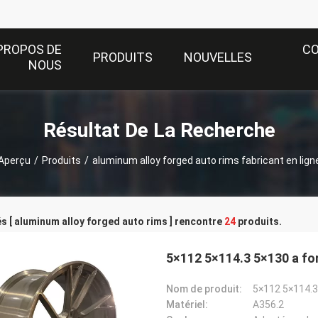
PROPOS DE
C
PRODUITS
NOUVELLES
NOUS
Résultat De La Recherche
Aperçu
/
Produits
/
aluminum alloy forged auto rims fabricant en lign
s [ aluminum alloy forged auto rims ] rencontre
24
produits.
5×112 5×114.3 5×130 a for
Nom de produit:
5×112 5×114.3 
Matériel:
A356.2