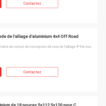
Contactez
e de l'alliage d'aluminium 4x4 Off Road
alliage tous terrains de voiture de conception de roue de l'alliage 4*4 le nouvel roule pour des rou
Contactez
minium de 18 pouces 5×112 5×120 pour C