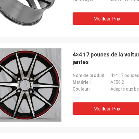
Meilleur Prix
4×4 17 pouces de la voit
jantes
Nom de produit:
4×4 17 pouces
Matériel:
A356.2
Couleur:
Adapté aux be
Meilleur Prix