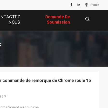
French
ONTACTEZ
Demande De
NOUS
Soumission
描
s
述
t sur commande de remorque de Chrome roule 15
39.7
hrome/argent ou coutume