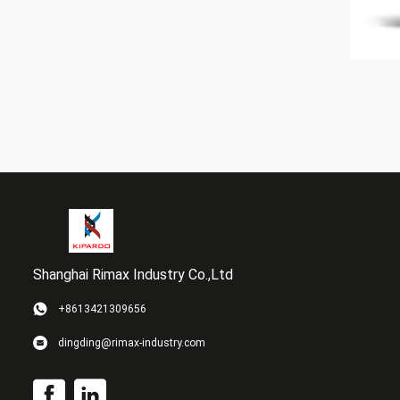
Shanghai Rimax Industry Co.,Ltd
+8613421309656
dingding@rimax-industry.com