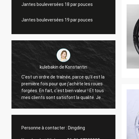
Jantes bouleversées 18 par pouces
Jantes bouleversées 19 par pouces
kulebakin de Konstantin
C'est un ordre de traînée, parce qu'il est la
roue i
première fois pour que j'achète les roues
concep
forgées. En fait, c'est bien valeur ! Et tous
répons
mes clients sont satisfont la qualité. Je
surface un nouvel ordre, la livraison rapide
même de Changhaï Rimax, je crois que
tout peut être de finition avant des
vacances chinoises !
Personne à contacter :
Dingding