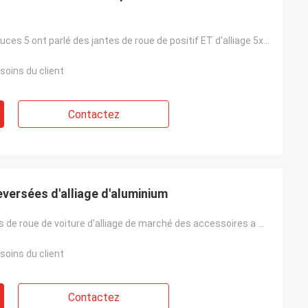
15 16 17 18 pouces 5 ont parlé des jantes de roue de positif ET d'alliage 5x120 de visage de machine
soins du client
Contactez
eversées d'alliage d'aluminium
la jante en gros de roue de voiture d'alliage de marché des accessoires a moulé la jante 16" 17" 18"
soins du client
Contactez