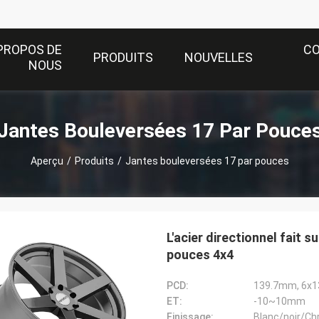
PROPOS DE
C
PRODUITS
NOUVELLES
NOUS
Jantes Bouleversées 17 Par Pouce
Aperçu
/
Produits
/
Jantes bouleversées 17 par pouces
L'acier directionnel fai
pouces 4x4
PCD:
139.7mm, 6x1
ET:
-10~10mm
Finissage:
Blanc/noir/C