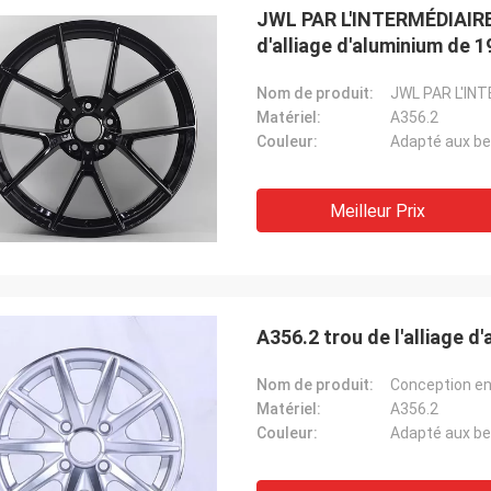
JWL PAR L'INTERMÉDIAIRE 
d'alliage d'aluminium de 
Nom de produit:
Matériel:
A356.2
Couleur:
Adapté aux be
Meilleur Prix
Lucas Mendes
mpressionnante, bonne qualité et
tion gentille. merci de votre
e et service rapides
A356.2 trou de l'alliage 
Nom de produit:
Matériel:
A356.2
Couleur:
Adapté aux be