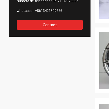
Numéro de téléphone :
86-21-37320095
whatsapp :
+8613421309656
Contact