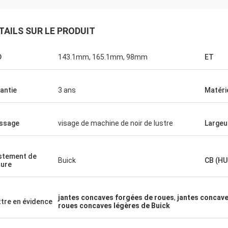
TAILS SUR LE PRODUIT
D
143.1mm, 165.1mm, 98mm
ET
antie
3 ans
Matéri
issage
visage de machine de noir de lustre
Largeu
stement de
Buick
CB (HU
ture
jantes concaves forgées de roues
,
jantes concave
tre en évidence
roues concaves légères de Buick