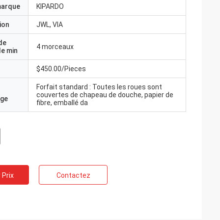
marque
KIPARDO
ion
JWL, VIA
de
4 morceaux
e min
$450.00/Pieces
Forfait standard : Toutes les roues sont
couvertes de chapeau de douche, papier de
age
fibre, emballé da
 Prix
Contactez