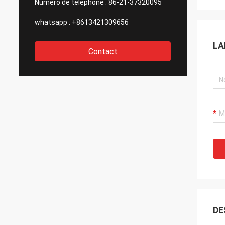
Numéro de téléphone :
86-21-37320095
whatsapp :
+8613421309656
LA
Contact
DE