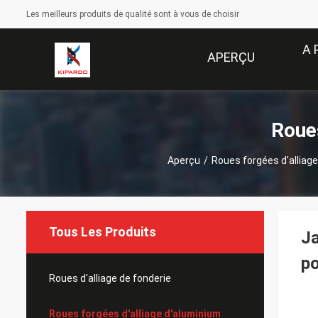
Les meilleurs produits de qualité sont à vous de choisir
A 
APERÇU
Roues
Aperçu
/
Roues forgées d'alliag
Tous Les Produits
Ja
po
Roues d'alliage de fonderie
Roues forgées d'alliage d'aluminium