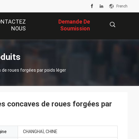
French
ONTACTEZ
Demande De
NOUS
Soumission
描
oduits
 de roues forgées par poids léger
述
tes concaves de roues forgées par
gine
CHANGHAÏ, CHINE