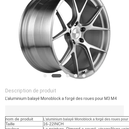
SITE
PRIVACY
POLICY
Description de produit
L'aluminium balayé Monoblock a forgé des roues pour M3 M4
nom de produit
L'aluminium balayé Monoblock a forgé des roues pou
Taille
16-22INCH
couleur
La peinture, Dimond a coupé, visage/lèvre usin