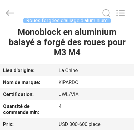
2026
Shanghai
Rimax
Industry
Co.,Ltd.
Roues forgées d'alliage d'aluminium
All
Rights
Reserved.
Monoblock en aluminium
MAISON
balayé a forgé des roues pour
PRODUITS
M3 M4
AU
Lieu d'origine:
La Chine
SUJET
Nom de marque:
KIPARDO
DE
Certification:
JWL/VIA
NOUS
Quantité de
4
commande min:
VISITE
Prix:
USD 300-600 piece
D'USINE