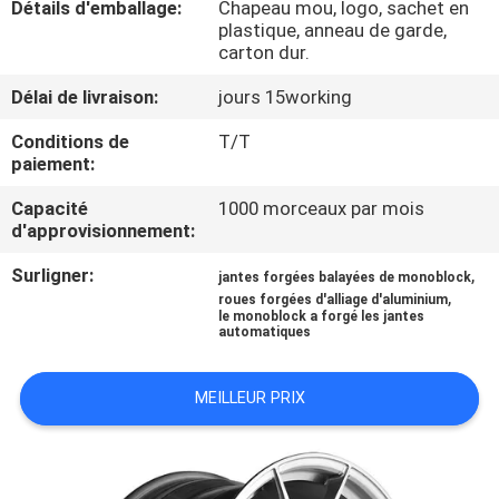
Détails d'emballage:
Chapeau mou, logo, sachet en
plastique, anneau de garde,
CONTRÔLE
carton dur.
DE
Délai de livraison:
jours 15working
QUALITÉ
Conditions de
T/T
paiement:
CONTACTEZ-
Capacité
1000 morceaux par mois
d'approvisionnement:
NOUS
Surligner:
,
jantes forgées balayées de monoblock
,
roues forgées d'alliage d'aluminium
DEMANDEZ
le monoblock a forgé les jantes
automatiques
UNE
CITATION
MEILLEUR PRIX
PLAN
DU