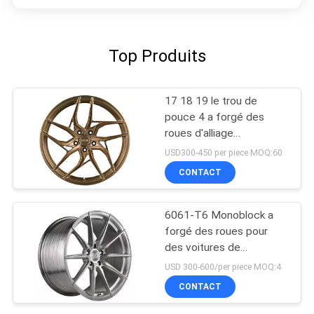
Top Produits
17 18 19 le trou de
pouce 4 a forgé des
roues d'alliage
d'aluminium
USD300-450 per piece MOQ:60
CONTACT
6061-T6 Monoblock a
forgé des roues pour
des voitures de
performances
USD 300-600/per piece MOQ:4
CONTACT