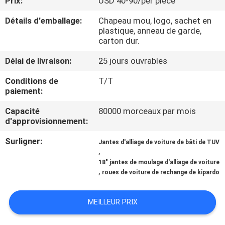
Prix:
USD 40-90/per piece
Détails d'emballage:
Chapeau mou, logo, sachet en
CONTRÔLE
plastique, anneau de garde,
DE
carton dur.
QUALITÉ
Délai de livraison:
25 jours ouvrables
Conditions de
T/T
CONTACTEZ-
paiement:
NOUS
Capacité
80000 morceaux par mois
d'approvisionnement:
DEMANDEZ
Surligner:
Jantes d'alliage de voiture de bâti de TUV
,
UNE
18" jantes de moulage d'alliage de voiture
CITATION
,
roues de voiture de rechange de kipardo
MEILLEUR PRIX
PLAN
DU