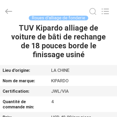
2026
Shanghai
Rimax
Industry
Co.,Ltd.
Roues d'alliage de fonderie
All
Rights
Reserved.
TUV Kipardo alliage de
MAISON
voiture de bâti de rechange
PRODUITS
de 18 pouces borde le
finissage usiné
AU
SUJET
Lieu d'origine:
LA CHINE
DE
Nom de marque:
KIPARDO
NOUS
Certification:
JWL/VIA
Quantité de
4
VISITE
commande min:
D'USINE