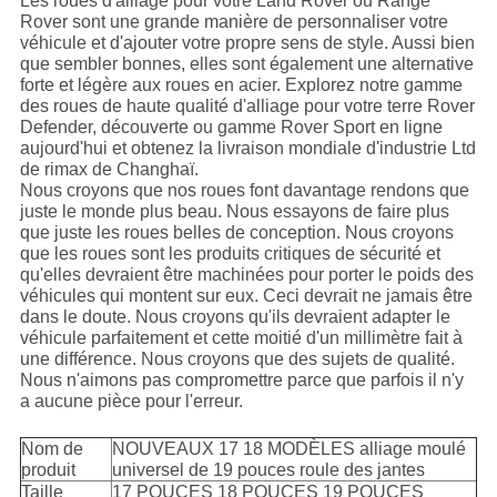
Les roues d'alliage pour votre Land Rover ou Range
Rover sont une grande manière de personnaliser votre
véhicule et d'ajouter votre propre sens de style. Aussi bien
que sembler bonnes, elles sont également une alternative
forte et légère aux roues en acier. Explorez notre gamme
des roues de haute qualité d'alliage pour votre terre Rover
Defender, découverte ou gamme Rover Sport en ligne
aujourd'hui et obtenez la livraison mondiale d'industrie Ltd
de rimax de Changhaï.
Nous croyons que nos roues font davantage rendons que
juste le monde plus beau. Nous essayons de faire plus
que juste les roues belles de conception. Nous croyons
que les roues sont les produits critiques de sécurité et
qu'elles devraient être machinées pour porter le poids des
véhicules qui montent sur eux. Ceci devrait ne jamais être
dans le doute. Nous croyons qu'ils devraient adapter le
véhicule parfaitement et cette moitié d'un millimètre fait à
une différence. Nous croyons que des sujets de qualité.
Nous n'aimons pas compromettre parce que parfois il n'y
a aucune pièce pour l'erreur.
Nom de
NOUVEAUX 17 18 MODÈLES alliage moulé
produit
universel de 19 pouces roule des jantes
Taille
17 POUCES 18 POUCES 19 POUCES