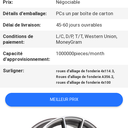
Prix:
Négociable
CONTRÔLE
Détails d'emballage:
PCs un par boîte de carton
DE
Délai de livraison:
45-60 jours ouvrables
QUALITÉ
Conditions de
L/C, D/P, T/T, Western Union,
paiement:
MoneyGram
CONTACTEZ-
Capacité
1000000pieces/month
d'approvisionnement:
NOUS
Surligner:
,
roues d'alliage de fonderie 4x114.3
,
Roues d'alliage de fonderie A356.2
DEMANDEZ
roues d'alliage de fonderie 4x100
UNE
CITATION
MEILLEUR PRIX
PLAN
DU