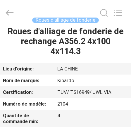
2026
Shanghai
Rimax
Industry
Co.,Ltd.
Roues d'alliage de fonderie
All
Rights
Reserved.
Roues d'alliage de fonderie de
MAISON
rechange A356.2 4x100
PRODUITS
4x114.3
AU
Lieu d'origine:
LA CHINE
SUJET
Nom de marque:
Kipardo
DE
Certification:
TUV/ TS16949/ JWL VIA
NOUS
Numéro de modèle:
2104
VISITE
Quantité de
4
commande min:
D'USINE