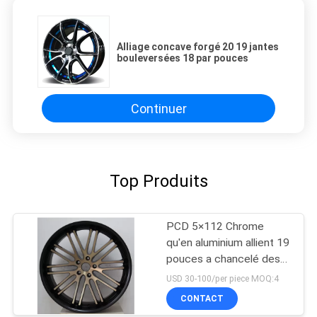
Alliage concave forgé 20 19 jantes
bouleversées 18 par pouces
Continuer
Top Produits
PCD 5×112 Chrome
qu'en aluminium allient 19
pouces a chancelé des
jantes pour la BMW 3
USD 30-100/per piece MOQ:4
séries
CONTACT