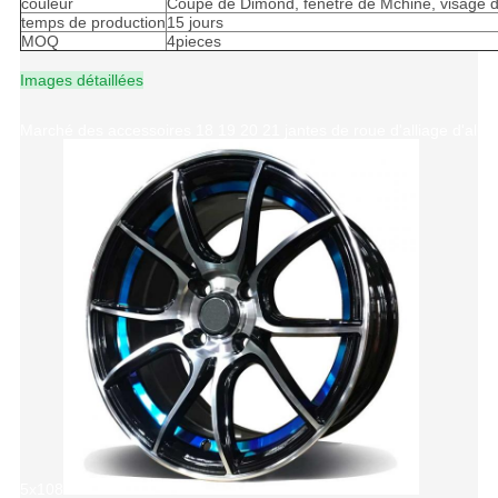
couleur
Coupe de Dimond, fenêtre de Mchine, visage d
temps de production
15 jours
MOQ
4pieces
Images détaillées
Marché des accessoires 18 19 20 21 jantes de roue d'alliage d'alu
5x108