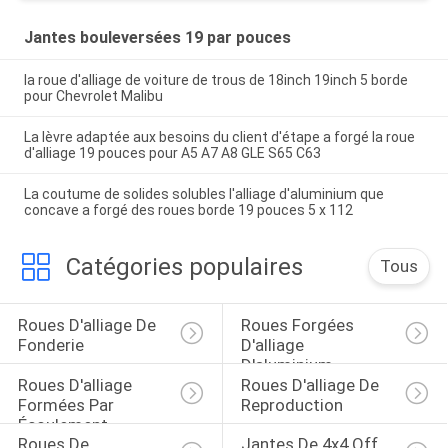
Jantes bouleversées 19 par pouces
la roue d'alliage de voiture de trous de 18inch 19inch 5 borde
pour Chevrolet Malibu
La lèvre adaptée aux besoins du client d'étape a forgé la roue
d'alliage 19 pouces pour A5 A7 A8 GLE S65 C63
La coutume de solides solubles l'alliage d'aluminium que
concave a forgé des roues borde 19 pouces 5 x 112
Catégories populaires
Tous
Roues D'alliage De 
Roues Forgées 
Fonderie
D'alliage 
D'aluminium
Roues D'alliage 
Roues D'alliage De 
Formées Par 
Reproduction
Écoulement
Roues De 
Jantes De 4x4 Off 