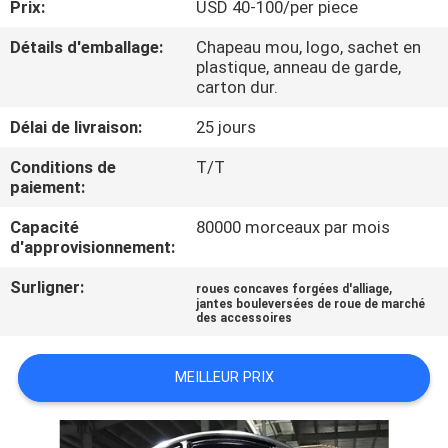
Prix:
USD 40-100/per piece
CONTRÔLE
Détails d'emballage:
Chapeau mou, logo, sachet en
plastique, anneau de garde,
DE
carton dur.
QUALITÉ
Délai de livraison:
25 jours
Conditions de
T/T
CONTACTEZ-
paiement:
NOUS
Capacité
80000 morceaux par mois
d'approvisionnement:
DEMANDEZ
Surligner:
,
roues concaves forgées d'alliage
UNE
jantes bouleversées de roue de marché
des accessoires
CITATION
MEILLEUR PRIX
PLAN
DU