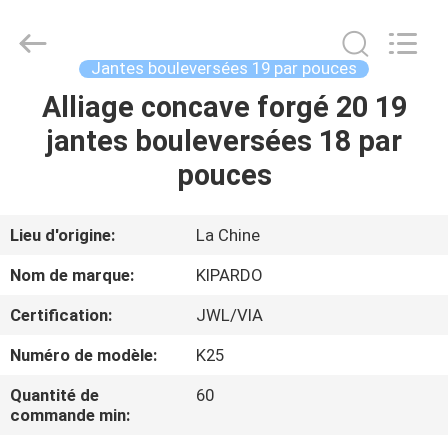
2026
Shanghai
Rimax
Industry
Co.,Ltd.
Jantes bouleversées 19 par pouces
All
Rights
Reserved.
Alliage concave forgé 20 19
MAISON
jantes bouleversées 18 par
PRODUITS
pouces
AU
Lieu d'origine:
La Chine
SUJET
Nom de marque:
KIPARDO
DE
Certification:
JWL/VIA
NOUS
Numéro de modèle:
K25
VISITE
Quantité de
60
commande min:
D'USINE