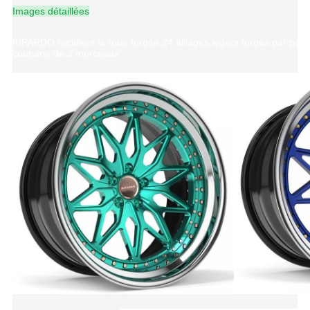
Images détaillées
KIPARDO rectifient la roue forgée 24 alliages légers forgés par po
coutume de 3 morceaux