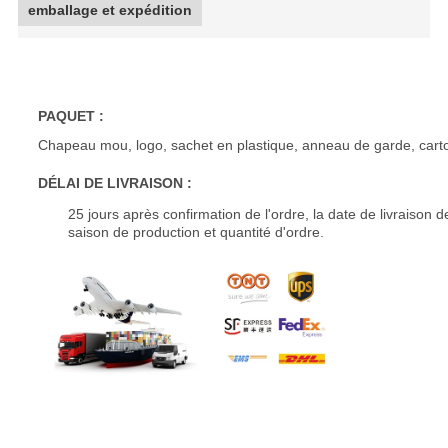
emballage et expédition
PAQUET :
Chapeau mou, logo, sachet en plastique, anneau de garde, carto
DÉLAI DE LIVRAISON :
25 jours après confirmation de l'ordre, la date de livraison d
saison de production et quantité d'ordre.
KIPARDO rectifient la roue forgée 24 alliages légers forgés par po
coutume de 3 morceaux
KIPARDO rectifient la roue forgée 24 alliages légers forgés par po