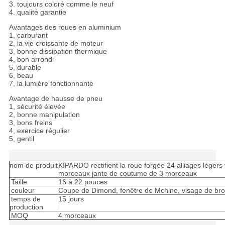
3. toujours coloré comme le neuf
4. qualité garantie
Avantages des roues en aluminium
1, carburant
2, la vie croissante de moteur
3, bonne dissipation thermique
4, bon arrondi
5, durable
6, beau
7, la lumière fonctionnante
Avantage de hausse de pneu
1, sécurité élevée
2, bonne manipulation
3, bons freins
4, exercice régulier
5, gentil
nom de produit
KIPARDO rectifient la roue forgée 24 alliages légers
morceaux jante de coutume de 3 morceaux
Taille
16 à 22 pouces
couleur
Coupe de Dimond, fenêtre de Mchine, visage de bro
temps de
15 jours
production
MOQ
4 morceaux