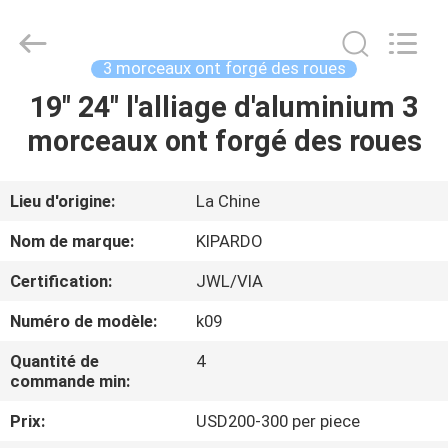
2026
Shanghai
Rimax
Industry
Co.,Ltd.
3 morceaux ont forgé des roues
All
Rights
Reserved.
19" 24" l'alliage d'aluminium 3
MAISON
morceaux ont forgé des roues
PRODUITS
Lieu d'origine:
La Chine
AU
Nom de marque:
KIPARDO
SUJET
Certification:
JWL/VIA
DE
Numéro de modèle:
k09
NOUS
Quantité de
4
commande min:
VISITE
Prix:
USD200-300 per piece
D'USINE