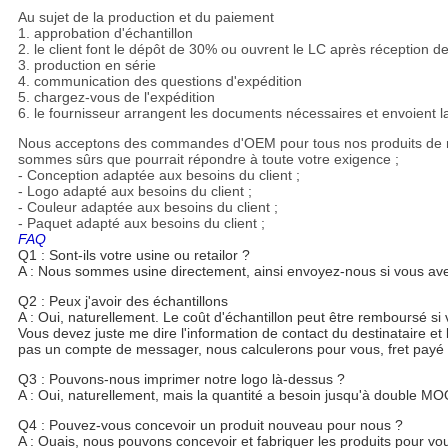
coutume de 3 morceaux
Au sujet de la production et du paiement
1. approbation d'échantillon
2. le client font le dépôt de 30% ou ouvrent le LC après réception de
3. production en série
4. communication des questions d'expédition
5. chargez-vous de l'expédition
6. le fournisseur arrangent les documents nécessaires et envoient 
Nous acceptons des commandes d'OEM pour tous nos produits de roue
sommes sûrs que pourrait répondre à toute votre exigence ;
- Conception adaptée aux besoins du client ;
- Logo adapté aux besoins du client ;
- Couleur adaptée aux besoins du client ;
- Paquet adapté aux besoins du client ;
FAQ
Q1 : Sont-ils votre usine ou retailor ?
A : Nous sommes usine directement, ainsi envoyez-nous si vous ave
Q2 : Peux j'avoir des échantillons
A : Oui, naturellement. Le coût d'échantillon peut être remboursé s
Vous devez juste me dire l'information de contact du destinataire e
pas un compte de messager, nous calculerons pour vous, fret payé
Q3 : Pouvons-nous imprimer notre logo là-dessus ?
A : Oui, naturellement, mais la quantité a besoin jusqu'à double M
Q4 : Pouvez-vous concevoir un produit nouveau pour nous ?
A : Ouais, nous pouvons concevoir et fabriquer les produits pour vo