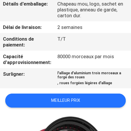
Détails d'emballage:
Chapeau mou, logo, sachet en
plastique, anneau de garde,
CONTRÔLE
carton dur.
DE
Délai de livraison:
2 semaines
QUALITÉ
Conditions de
T/T
paiement:
CONTACTEZ-
Capacité
80000 morceaux par mois
NOUS
d'approvisionnement:
Surligner:
l'alliage d'aluminium trois morceaux a
forgé des roues
DEMANDEZ
,
roues forgées légères d'alliage
UNE
CITATION
MEILLEUR PRIX
PLAN
DU