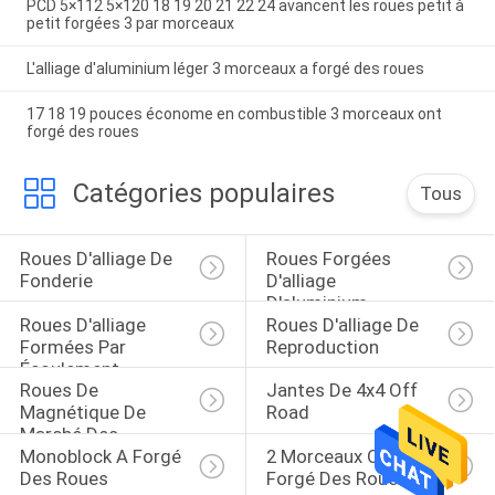
PCD 5×112 5×120 18 19 20 21 22 24 avancent les roues petit à
petit forgées 3 par morceaux
L'alliage d'aluminium léger 3 morceaux a forgé des roues
17 18 19 pouces économe en combustible 3 morceaux ont
forgé des roues
Catégories populaires
Tous
Roues D'alliage De 
Roues Forgées 
Fonderie
D'alliage 
D'aluminium
Roues D'alliage 
Roues D'alliage De 
Formées Par 
Reproduction
Écoulement
Roues De 
Jantes De 4x4 Off 
Magnétique De 
Road
Marché Des 
Monoblock A Forgé 
2 Morceaux Ont 
Accessoires
Des Roues
Forgé Des Roues